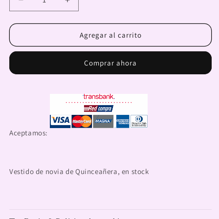
Reducir
Aumentar
cantidad
cantidad
para
para
Vestido
Vestido
Agregar al carrito
de
de
Quinceanera
Quinceanera
Comprar ahora
Quince-
Quince-
11
11
Aceptamos:
Vestido de novia de Quinceañera, en stock