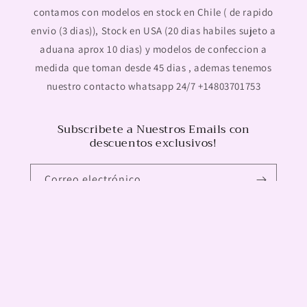
contamos con modelos en stock en Chile ( de rapido
envio (3 dias)), Stock en USA (20 dias habiles sujeto a
aduana aprox 10 dias) y modelos de confeccion a
medida que toman desde 45 dias , ademas tenemos
nuestro contacto whatsapp 24/7 +14803701753
Subscribete a Nuestros Emails con
descuentos exclusivos!
Correo electrónico
Facebook
Instagram
Formas
de
© 2026,
Miaminovias Chile
Tecnología de Shopify
pago
Política de reembolso