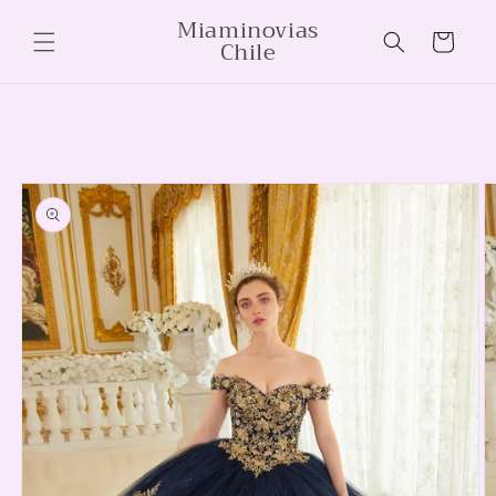
Ir
Miaminovias
directamente
Carrito
Chile
al contenido
Ir
directamente
a la
información
del producto