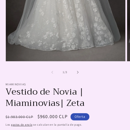
Abrir
Ab
elemento
e
multimedia
m
de
1
/
3
1
2
en
e
MIAMINOVIAS
una
u
Vestido de Novia |
ventana
v
modal
m
Miaminovias| Zeta
Precio
Precio
$960.000 CLP
$1.983.000 CLP
Oferta
habitual
de
Los
gastos de envío
se calculan en la pantalla de pago.