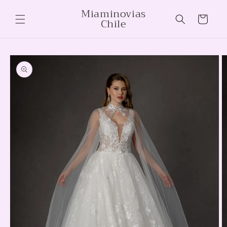
Ir
Miaminovias
directamente
Carrito
Chile
al contenido
Ir
directamente
a la
información
del producto