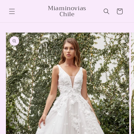
Ir
Miaminovias
directamente
Carrito
Chile
al contenido
Ir
directamente
a la
información
del producto