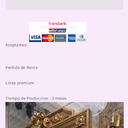
|
|
Miaminovias|
Miaminovias|
Fernanda
Fernanda
Aceptamos:
Vestido de Novia
Linea premium
Tiempo de Produccion : 2 meses