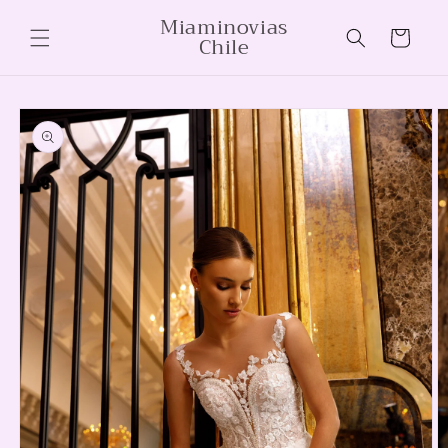
Ir
Miaminovias
directamente
Carrito
Chile
al contenido
Ir
directamente
a la
información
del producto