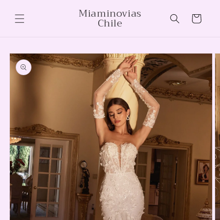
Ir
Miaminovias
directamente
Carrito
Chile
al contenido
Ir
directamente
a la
información
del producto